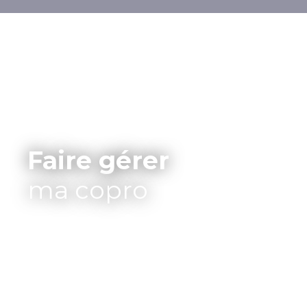
Faire gérer
ma copro