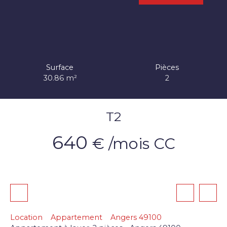
Surface
Pièces
30.86
m²
2
T2
640
€ /mois CC
Location
Appartement
Angers 49100