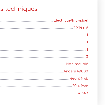
es techniques
Electrique/Individuel
20.14
m²
1
1
1
3
Non meublé
Angers 49000
460
€ /mois
20
€ /mois
41348