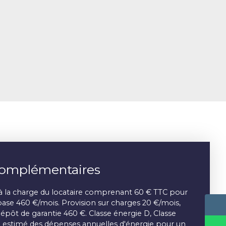
complémentaires
à la charge du locataire comprenant 60 € TTC pour
e base 460 €/mois. Provision sur charges 20 €/mois,
Dépôt de garantie 460 €. Classe énergie D, Classe
estimé des dépenses annuelles d'énergie pour un