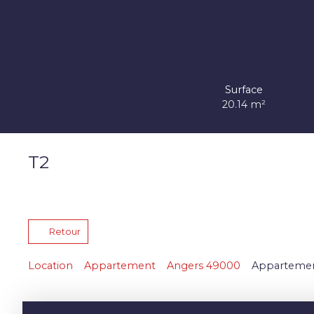
Surface
20.14
m²
T2
Retour
Location
Appartement
Angers 49000
Appartement