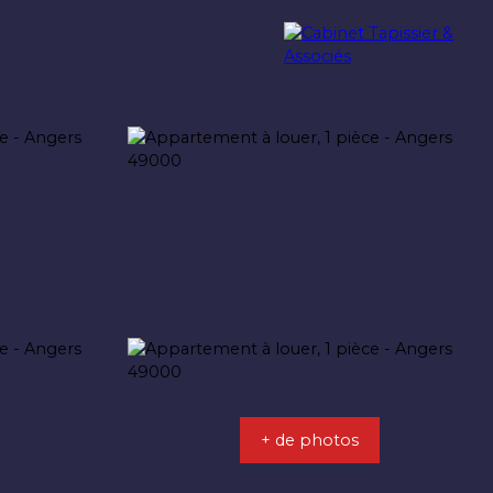
c
L'agence
Assurances
+ de photos