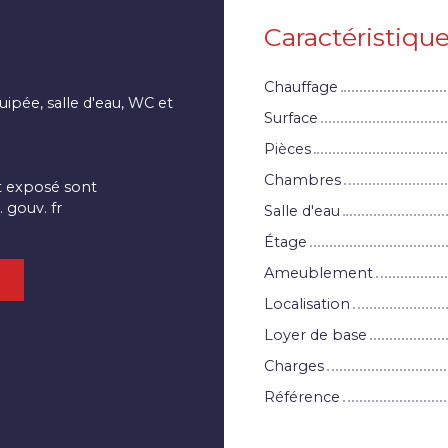
Caractéristiqu
Chauffage
ipée, salle d'eau, WC et
Surface
Pièces
Chambres
st exposé sont
 gouv. fr
Salle d'eau
Étage
Ameublement
l
Localisation
Loyer de base
Charges
Référence