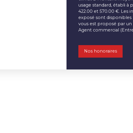
usage standard, établi à p
422.00 et 570.00 €. Les i
exposé sont disponibles s
vous est proposé par un 
Agent commercial (Entrep
Nos honoraires