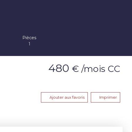
Pièces
1
480
€ /mois CC
Ajouter aux favoris
Imprimer