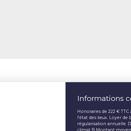
Informations 
Honoraires de 222 € TTC 
l'état des lieux. Loyer d
régularisation annuelle. 
climat B Montant moyen 