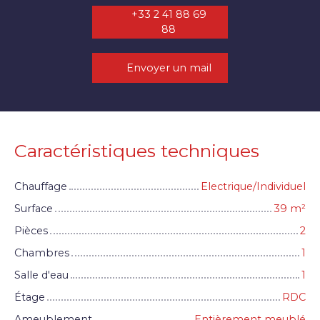
+33 2 41 88 69
88
Envoyer un mail
Caractéristiques techniques
Chauffage
Electrique/Individuel
Surface
39
m²
Pièces
2
Chambres
1
Salle d'eau
1
Étage
RDC
Ameublement
Entièrement meublé