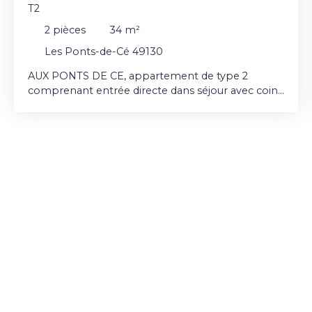
T2
2
pièces
34
m²
Les Ponts-de-Cé 49130
AUX PONTS DE CE, appartement de type 2
comprenant entrée directe dans séjour avec coin
cuisine équipée et aménagée, chambre avec
placard, salle d'eau avec WC chauffage individuel
électrique 1er étage sans ascenseur Parking
extérieur privatif Les informations sur les risques
auxquels ce bien est exposé sont disponibles sur
le site Géorisques : www. georisques. gouv. fr