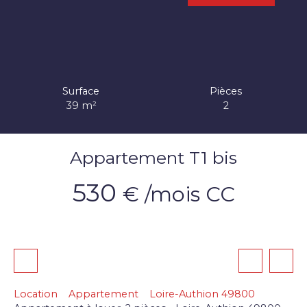
Surface
Pièces
39
m²
2
Appartement T1 bis
530
€ /mois CC
Location
Appartement
Loire-Authion 49800