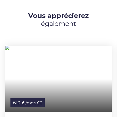
Vous apprécierez
également
610
€ /mois CC