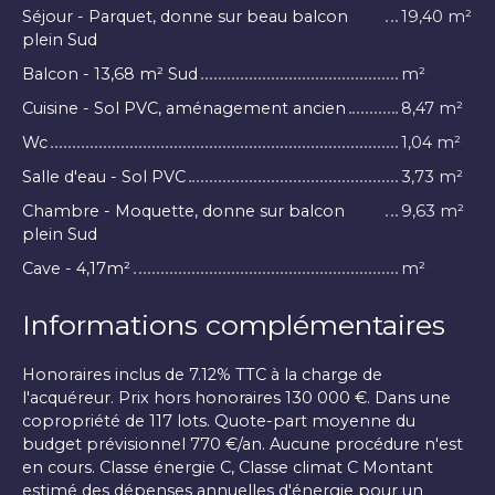
Séjour - Parquet, donne sur beau balcon
19,40 m²
plein Sud
Balcon - 13,68 m² Sud
m²
Cuisine - Sol PVC, aménagement ancien
8,47 m²
Wc
1,04 m²
Salle d'eau - Sol PVC
3,73 m²
Chambre - Moquette, donne sur balcon
9,63 m²
plein Sud
Cave - 4,17m²
m²
Informations complémentaires
Honoraires inclus de 7.12% TTC à la charge de
l'acquéreur. Prix hors honoraires 130 000 €. Dans une
copropriété de 117 lots. Quote-part moyenne du
budget prévisionnel 770 €/an. Aucune procédure n'est
en cours. Classe énergie C, Classe climat C Montant
estimé des dépenses annuelles d'énergie pour un