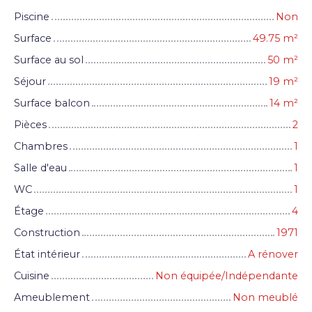
Piscine
Non
Surface
49.75
m²
Surface au sol
50
m²
Séjour
19
m²
Surface balcon
14
m²
Pièces
2
Chambres
1
Salle d'eau
1
WC
1
Étage
4
Construction
1971
État intérieur
A rénover
Cuisine
Non équipée/Indépendante
Ameublement
Non meublé