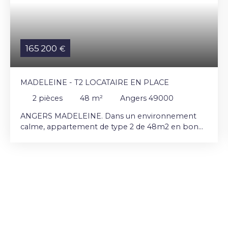
165 200
€
MADELEINE - T2 LOCATAIRE EN PLACE
2
pièces
48
m²
Angers 49000
ANGERS MADELEINE. Dans un environnement
calme, appartement de type 2 de 48m2 en bon
état. Entrée avec placard, séjour donnant sur beau
balcon plein Est. Confortable cuisine aménagée
et équipée, arrière cuisine (rangement lingerie),
chambre donnant sur le balcon, salle d'eau
récente. Appartement entièrement meublé, idéal
investisseur locatif. Parking extérieur privatif,
chauffage individuel électrique. Commerces et
UCO à proximité. VENDU AVEC LOCATAIRE EN
PLACE, Bail meublé du 1/08/2026, loyer 640 € +