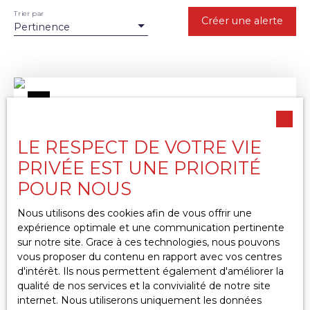
Trier par
Créer une alerte
Pertinence
LE RESPECT DE VOTRE VIE
PRIVÉE EST UNE PRIORITÉ
POUR NOUS
Nous utilisons des cookies afin de vous offrir une
379 000
expérience optimale et une communication pertinente
€
sur notre site. Grace à ces technologies, nous pouvons
vous proposer du contenu en rapport avec vos centres
d'intérêt. Ils nous permettent également d'améliorer la
AVRILLÉ - MAISON INDIVIDUELLE
qualité de nos services et la convivialité de notre site
internet. Nous utiliserons uniquement les données
4
pièces
121
m²
Avrillé 49240