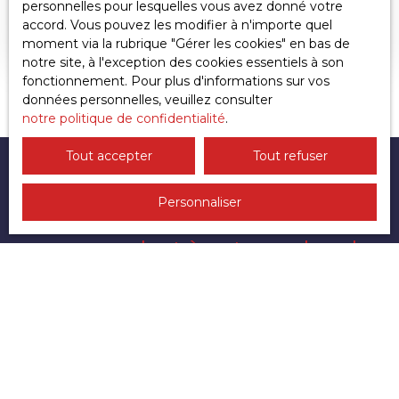
personnelles pour lesquelles vous avez donné votre
AVRILLÉ PROCHE ANGERS. Dans un quartier
accord. Vous pouvez les modifier à n'importe quel
pavillonnaire calme, maison individuelle très
moment via la rubrique ″Gérer les cookies″ en bas de
joliment entretenue. Dès l'extérieur, elle sait
notre site, à l'exception des cookies essentiels à son
accueillir et flatter l'oeil par le soin apporté à
fonctionnement. Pour plus d'informations sur vos
chaque détail. A l'intérieur, les pièces sont bien
données personnelles, veuillez consulter
agencées avec un vaste séjour de 28m2, une
notre politique de confidentialité
.
cuisine aménagée entre séjour et l'espace véranda
chauffée de 30m2 permettant de profiter du
Tout accepter
Tout refuser
jardin paysagé. Trois chambres, sous-sol
complet... Grands préaux pour le stockage au
Personnaliser
fond du jardin.
Ne manquez plus aucun bien
correspondant à votre recherche
!
Prénom
Nom